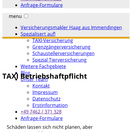
Anfrage-Formulare
menu
Versicherungsmakler Haag aus Immendingen
Spezialisert auf!
TAXI-Versicherung
Grenzgängerversicherung
Schaustellerversicherungen
Spezial Tierversicherung
Weitere Fachgebiete
Blog
TAXI Betriebshaftpflicht
Unser Team
Kontakt
Impressum
Datenschutz
Erstinformation
+49 7462 / 371 328
Anfrage-Formulare
Schäden lassen sich nicht planen, aber