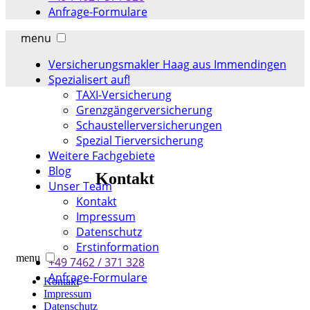
Anfrage-Formulare
menu
Versicherungsmakler Haag aus Immendingen
Spezialisert auf!
TAXI-Versicherung
Grenzgängerversicherung
Schaustellerversicherungen
Spezial Tierversicherung
Weitere Fachgebiete
Blog
Kontakt
Unser Team
Kontakt
Impressum
Datenschutz
Erstinformation
menu
+49 7462 / 371 328
Anfrage-Formulare
Kontakt
Impressum
Datenschutz