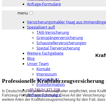
Anfrage-Formulare
menu
Versicherungsmakler Haag aus Immending
Spezialisert auf!
TAXI-Versicherung
Grenzgängerversicherung
Schaustellerversicherungen
Spezial Tierversicherung
Weitere Fachgebiete
Kraf
Blog
Unser Team
Kontakt
Impressum
Datenschutz
Professionelle Kraftfahrzeugversicherung f
Erstinformation
+49 7462 / 371 328
In Deutschland ist jeder Fahrzeughalter verpflichtet, eine Kraf
Anfrage-Formulare
Fahrzeug-Haftpflichtversicherung. Diese Art der Versicherun
weitere Arten der Kraftfahrzeugversicherung für den Fall, dass