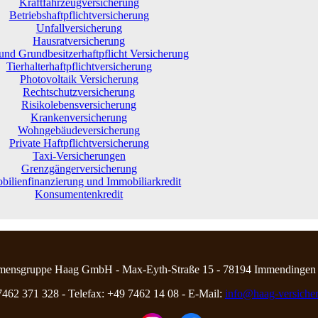
Kraftfahrzeugversicherung
Betriebshaftpflichtversicherung
Unfallversicherung
Hausratversicherung
und Grundbesitzerhaftpflicht Versicherung
Tierhalterhaftpflichtversicherung
Photovoltaik Versicherung
Rechtschutzversicherung
Risikolebensversicherung
Krankenversicherung
Wohngebäudeversicherung
Private Haftpflichtversicherung
Taxi-Versicherungen
Grenzgängerversicherung
bilienfinanzierung und Immobiliarkredit
Konsumentenkredit
mensgruppe Haag GmbH - Max-Eyth-Straße 15 - 78194 Immendingen
7462 371 328 - Telefax: +49 7462 14 08 - E-Mail:
info@haag-versicher