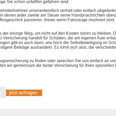
nge Sie schon unfallfrei gefahren sind:
ehrsteilnehmer unverantwortlich verhält oder einfach abgelenkt 
en, in denen jeder zweite am Steuer seine Handynachrichten überp
Missgeschick passieren. Immer wenn Fahrzeuge involviert sind,
es der einzige Weg, um nicht auf den Kosten sitzen zu bleiben.
ko-Versicherung handelt für Schäden, die am eigenen Auto entst
gen gibt es auch darin, wie hoch die Selbstbeteiligung im Scha
nstigere Beiträge aushandeln. Es lohnt sich also, die verschie
zeugversicherung zu finden oder sprechen Sie uns einfach an u
den wir gemeinsam die beste Versicherung für Ihren speziellen B
jetzt anfragen