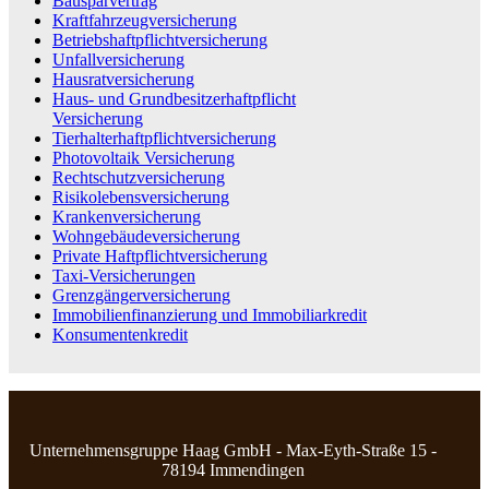
Bausparvertrag
Kraftfahrzeugversicherung
Betriebshaftpflichtversicherung
Unfallversicherung
Hausratversicherung
Haus- und Grundbesitzerhaftpflicht
Versicherung
Tierhalterhaftpflichtversicherung
Photovoltaik Versicherung
Rechtschutzversicherung
Risikolebensversicherung
Krankenversicherung
Wohngebäudeversicherung
Private Haftpflichtversicherung
Taxi-Versicherungen
Grenzgängerversicherung
Immobilienfinanzierung und Immobiliarkredit
Konsumentenkredit
Unternehmensgruppe Haag GmbH - Max-Eyth-Straße 15 -
78194 Immendingen